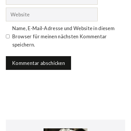
Mail-
Adresse
Website
Name, E-Mail-Adresse und Website in diesem
Browser für meinen nächsten Kommentar
speichern.