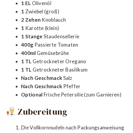
1 EL
Olivenöl
1
Zwiebel (groß)
2 Zehen
Knoblauch
1
Karotte (klein)
1 Stange
Staudensellerie
400g
Passierte Tomaten
400ml
Gemüsebrühe
1 TL
Getrockneter Oregano
1 TL
Getrockneter Basilikum
Nach Geschmack
Salz
Nach Geschmack
Pfeffer
Optional
Frische Petersilie (zum Garnieren)
Zubereitung
Die Vollkornnudeln nach Packungsanweisung