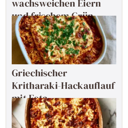
wachsweichen Eiern
und frischem Grün
Griechischer
Kritharaki-Hackauflauf
mit Feta