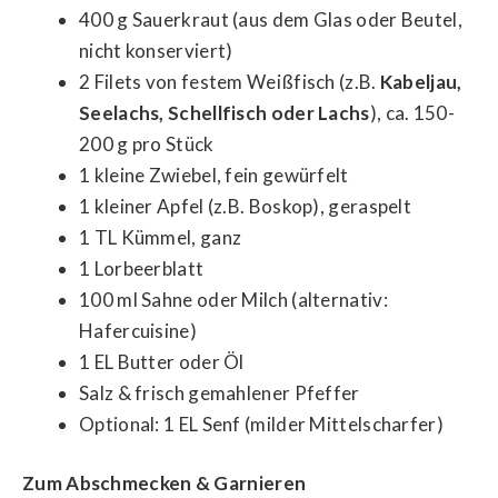
400 g Sauerkraut (aus dem Glas oder Beutel,
nicht konserviert)
2 Filets von festem Weißfisch (z.B.
Kabeljau,
Seelachs, Schellfisch oder Lachs
), ca. 150-
200 g pro Stück
1 kleine Zwiebel, fein gewürfelt
1 kleiner Apfel (z.B. Boskop), geraspelt
1 TL Kümmel, ganz
1 Lorbeerblatt
100 ml Sahne oder Milch (alternativ:
Hafercuisine)
1 EL Butter oder Öl
Salz & frisch gemahlener Pfeffer
Optional: 1 EL Senf (milder Mittelscharfer)
Zum Abschmecken & Garnieren