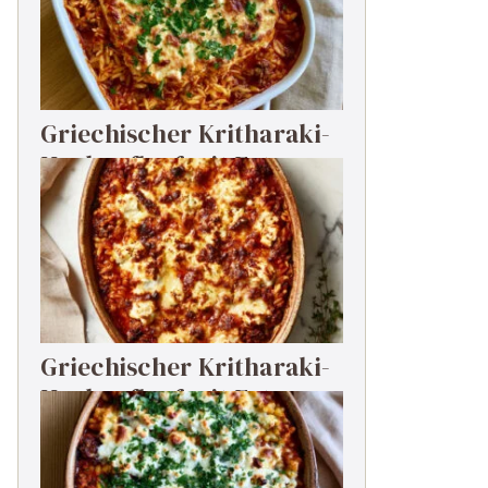
Griechischer Kritharaki-
Hackauflauf mit Feta
Griechischer Kritharaki-
Hackauflauf mit Feta