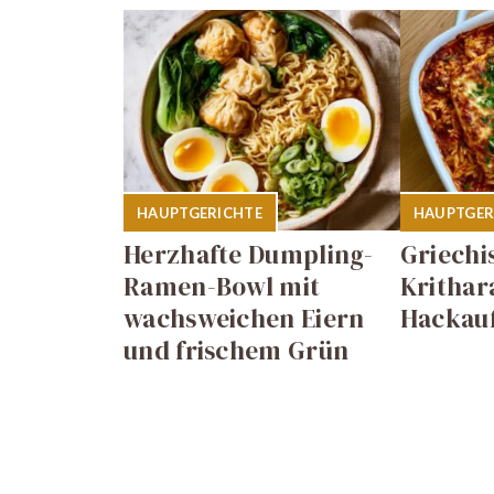
HAUPTGERICHTE
HAUPTGER
Herzhafte Dumpling-
Griechi
Ramen-Bowl mit
Krithar
wachsweichen Eiern
Hackauf
und frischem Grün