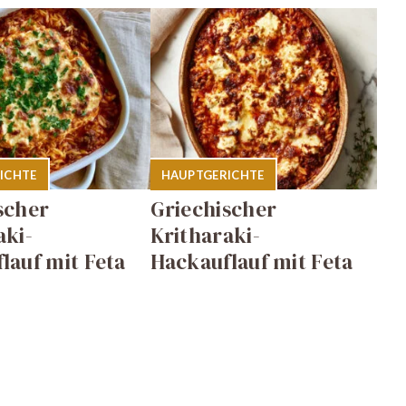
ICHTE
HAUPTGERICHTE
scher
Griechischer
aki-
Kritharaki-
lauf mit Feta
Hackauflauf mit Feta