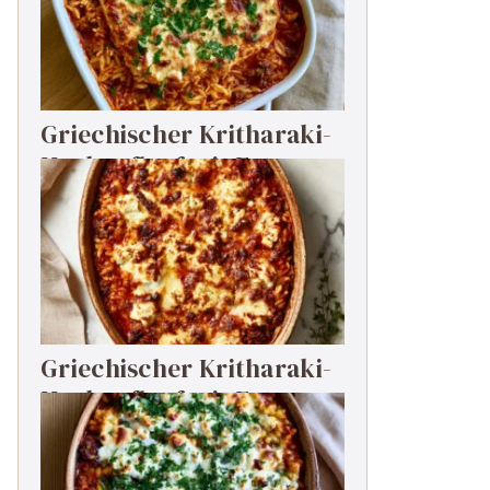
Griechischer Kritharaki-
Hackauflauf mit Feta
Griechischer Kritharaki-
Hackauflauf mit Feta