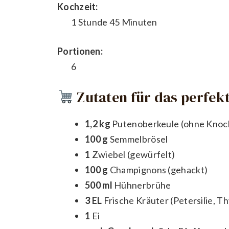
Kochzeit:
1 Stunde 45 Minuten
Portionen:
6
Zutaten für das perfekt
1,2 kg
Putenoberkeule (ohne Knoc
100 g
Semmelbrösel
1
Zwiebel (gewürfelt)
100 g
Champignons (gehackt)
500 ml
Hühnerbrühe
3 EL
Frische Kräuter (Petersilie, T
1
Ei