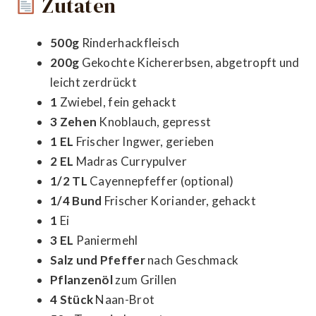
Zutaten
500g
Rinderhackfleisch
200g
Gekochte Kichererbsen, abgetropft und
leicht zerdrückt
1
Zwiebel, fein gehackt
3 Zehen
Knoblauch, gepresst
1 EL
Frischer Ingwer, gerieben
2 EL
Madras Currypulver
1/2 TL
Cayennepfeffer (optional)
1/4 Bund
Frischer Koriander, gehackt
1
Ei
3 EL
Paniermehl
Salz und Pfeffer
nach Geschmack
Pflanzenöl
zum Grillen
4 Stück
Naan-Brot