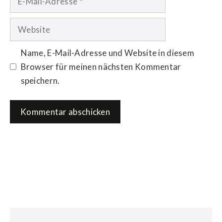
Mail-
Adresse
Website
Name, E-Mail-Adresse und Website in diesem
Browser für meinen nächsten Kommentar
speichern.