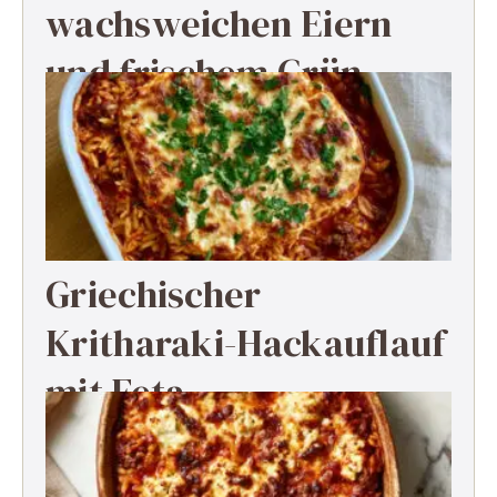
wachsweichen Eiern
und frischem Grün
Griechischer
Kritharaki-Hackauflauf
mit Feta