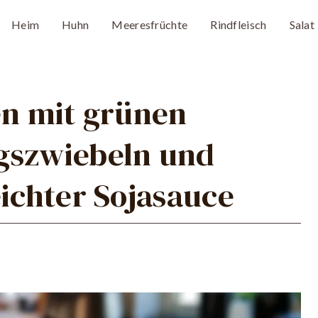
Heim
Huhn
Meeresfrüchte
Rindfleisch
Salat
en mit grünen
gszwiebeln und
eichter Sojasauce