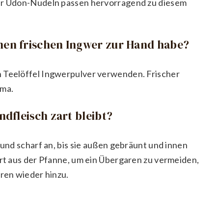
gar Udon-Nudeln passen hervorragend zu diesem
inen frischen Ingwer zur Hand habe?
n Teelöffel Ingwerpulver verwenden. Frischer
oma.
ndfleisch zart bleibt?
 und scharf an, bis sie außen gebräunt und innen
ort aus der Pfanne, um ein Übergaren zu vermeiden,
eren wieder hinzu.