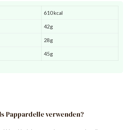
610 kcal
42g
28g
45g
ls Pappardelle verwenden?