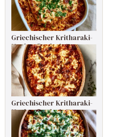
Griechischer Kritharaki-
Hackauflauf mit Feta
Griechischer Kritharaki-
Hackauflauf mit Feta