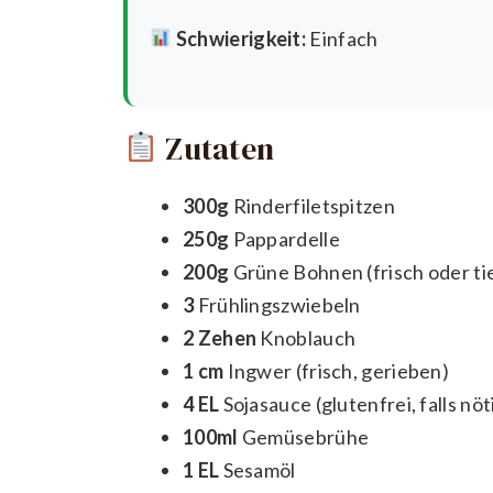
Schwierigkeit:
Einfach
Zutaten
300g
Rinderfiletspitzen
250g
Pappardelle
200g
Grüne Bohnen (frisch oder ti
3
Frühlingszwiebeln
2 Zehen
Knoblauch
1 cm
Ingwer (frisch, gerieben)
4 EL
Sojasauce (glutenfrei, falls nöt
100ml
Gemüsebrühe
1 EL
Sesamöl