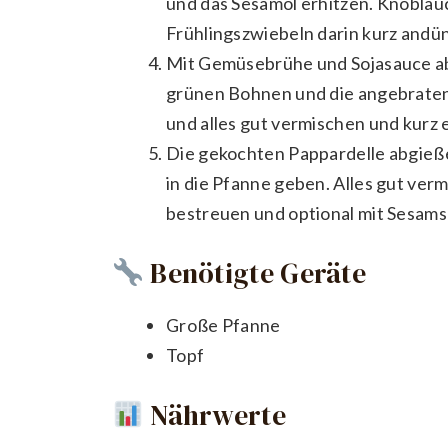
und das Sesamöl erhitzen. Knoblau
Frühlingszwiebeln darin kurz andü
Mit Gemüsebrühe und Sojasauce ab
grünen Bohnen und die angebratene
und alles gut vermischen und kurz
Die gekochten Pappardelle abgieß
in die Pfanne geben. Alles gut ver
bestreuen und optional mit Sesams
Benötigte Geräte
Große Pfanne
Topf
Nährwerte