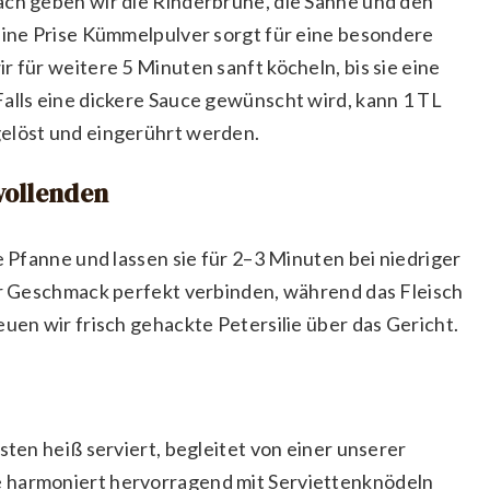
ach geben wir die Rinderbrühe, die Sahne und den
 Eine Prise Kümmelpulver sorgt für eine besondere
r für weitere 5 Minuten sanft köcheln, bis sie eine
Falls eine dickere Sauce gewünscht wird, kann 1 TL
gelöst und eingerührt werden.
 vollenden
e Pfanne und lassen sie für 2–3 Minuten bei niedriger
der Geschmack perfekt verbinden, während das Fleisch
euen wir frisch gehackte Petersilie über das Gericht.
sten heiß serviert, begleitet von einer unserer
e harmoniert hervorragend mit Serviettenknödeln