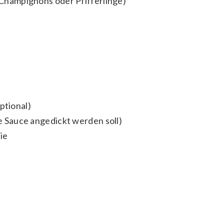
v Champignons oder Pfifferlinge)
ptional)
die Sauce angedickt werden soll)
ie