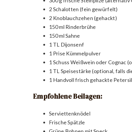
300 g frische Steinpilze (alternati
2 Schalotten (fein gewürfelt)
2 Knoblauchzehen (gehackt)
150 ml Rinderbrühe
150 ml Sahne
1 TL Dijonsenf
1 Prise Kümmelpulver
1 Schuss Weißwein oder Cognac (o
1 TL Speisestärke (optional, falls 
1 Handvoll frisch gehackte Petersil
Empfohlene Beilagen:
Serviettenknödel
Frische Spätzle
Grüne Bohnen mit Speck