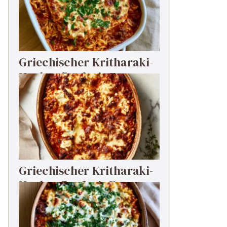
Griechischer Kritharaki-
Hackauflauf mit Feta
Griechischer Kritharaki-
Hackauflauf mit Feta