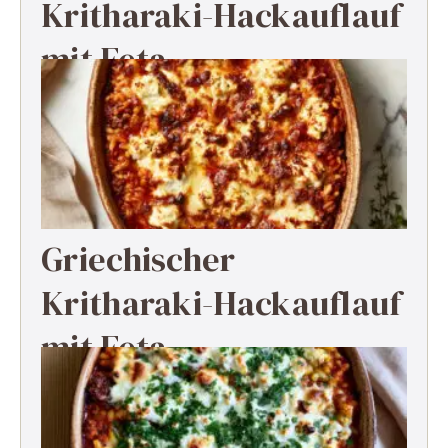
Kritharaki-Hackauflauf
mit Feta
Griechischer
Kritharaki-Hackauflauf
mit Feta