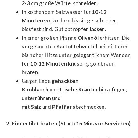
2-3 cm große Würfel schneiden.
In kochendem Salzwasser für
10-12
Minuten
vorkochen, bis sie gerade eben
bissfest sind. Gut abtropfen lassen.
In einer großen Pfanne
Olivenöl
erhitzen. Die
vorgekochten
Kartoffelwürfel
bei mittlerer
bis hoher Hitze unter gelegentlichem Wenden
für
10-12 Minuten
knusprig goldbraun
braten.
Gegen Ende
gehackten
Knoblauch
und
frische Kräuter
hinzufügen,
unterrühren und
mit
Salz
und
Pfeffer
abschmecken.
2. Rinderfilet braten (Start: 15 Min. vor Servieren)