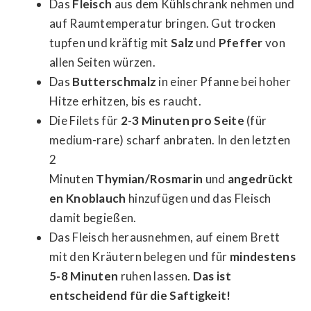
Das
Fleisch
aus dem Kühlschrank nehmen und
auf Raumtemperatur bringen. Gut trocken
tupfen und kräftig mit
Salz
und
Pfeffer
von
allen Seiten würzen.
Das
Butterschmalz
in einer Pfanne bei hoher
Hitze erhitzen, bis es raucht.
Die Filets für
2-3 Minuten pro Seite
(für
medium-rare) scharf anbraten. In den letzten
2
Minuten
Thymian/Rosmarin
und
angedrückt
en Knoblauch
hinzufügen und das Fleisch
damit begießen.
Das Fleisch herausnehmen, auf einem Brett
mit den Kräutern belegen und für
mindestens
5-8 Minuten
ruhen lassen.
Das ist
entscheidend für die Saftigkeit!