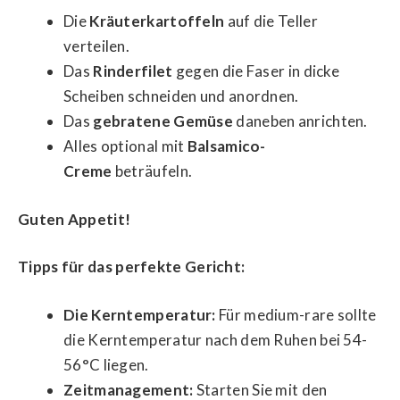
Die
Kräuterkartoffeln
auf die Teller
verteilen.
Das
Rinderfilet
gegen die Faser in dicke
Scheiben schneiden und anordnen.
Das
gebratene Gemüse
daneben anrichten.
Alles optional mit
Balsamico-
Creme
beträufeln.
Guten Appetit!
Tipps für das perfekte Gericht:
Die Kerntemperatur:
Für medium-rare sollte
die Kerntemperatur nach dem Ruhen bei 54-
56°C liegen.
Zeitmanagement:
Starten Sie mit den