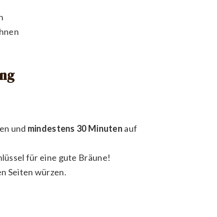
n
ohnen
ung
men und
mindestens 30 Minuten
auf
hlüssel für eine gute Bräune!
len Seiten würzen.