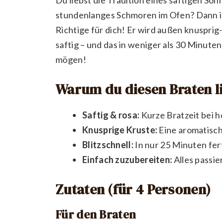
stundenlanges Schmoren im Ofen? Dann is
Richtige für dich! Er wird außen knuspri
saftig – und das in weniger als 30 Minuten. 
mögen!
Warum du diesen Braten l
Saftig & rosa:
Kurze Bratzeit bei h
Knusprige Kruste:
Eine aromatisch
Blitzschnell:
In nur 25 Minuten fer
Einfach zuzubereiten:
Alles passie
Zutaten (für 4 Personen)
Für den Braten