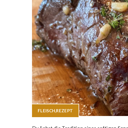
FLEISCH
,
REZEPT
Du liebst die Tradition eines saftigen Son