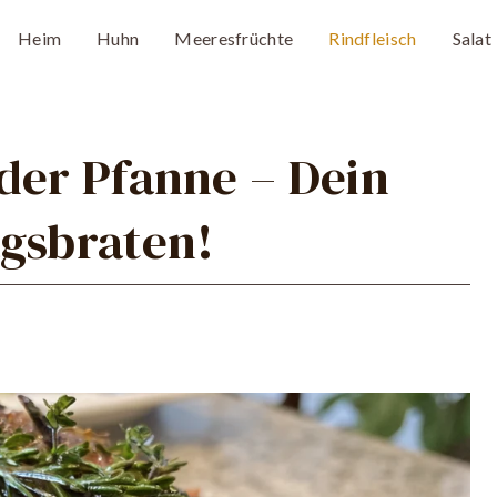
Heim
Huhn
Meeresfrüchte
Rindfleisch
Salat
der Pfanne – Dein
agsbraten!