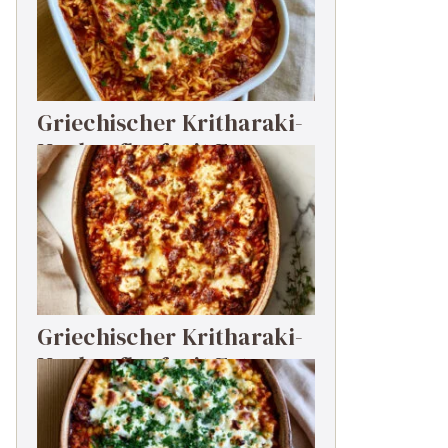
Griechischer Kritharaki-
Hackauflauf mit Feta
Griechischer Kritharaki-
Hackauflauf mit Feta