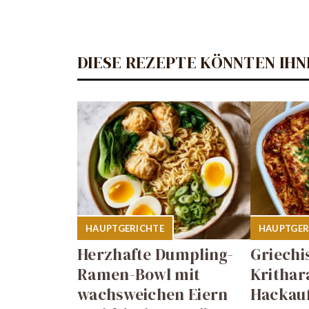
DIESE REZEPTE KÖNNTEN IHN
HAUPTGERICHTE
HAUPTGER
Herzhafte Dumpling-
Griechi
Ramen-Bowl mit
Krithar
wachsweichen Eiern
Hackauf