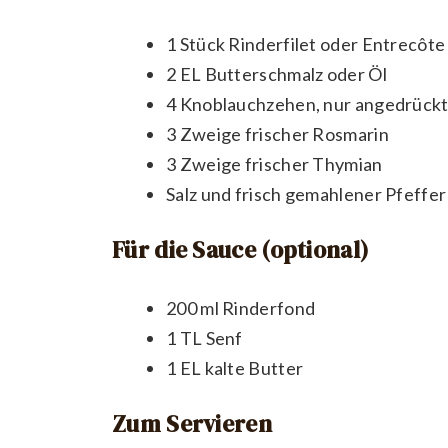
1 Stück Rinderfilet oder Entrecôte
2 EL Butterschmalz oder Öl
4 Knoblauchzehen, nur angedrück
3 Zweige frischer Rosmarin
3 Zweige frischer Thymian
Salz und frisch gemahlener Pfeffer
Für die Sauce (optional)
200 ml Rinderfond
1 TL Senf
1 EL kalte Butter
Zum Servieren