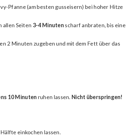
avy-Pfanne (am besten gusseisern) bei hoher Hitze
n allen Seiten
3-4 Minuten
scharf anbraten, bis eine
ten 2 Minuten zugeben und mit dem Fett über das
ns 10 Minuten
ruhen lassen.
Nicht überspringen!
Hälfte einkochen lassen.