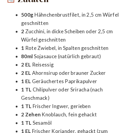
500g
Hähnchenbrustfilet, in 2,5 cm Würfel
geschnitten
2
Zucchini, in dicke Scheiben oder 2,5 cm
Würfel geschnitten
1
Rote Zwiebel, in Spalten geschnitten
80ml
Sojasauce (natürlich gebraut)
2 EL
Reisessig
2 EL
Ahornsirup oder brauner Zucker
1 EL
Geräuchertes Paprikapulver
1 TL
Chilipulver oder Sriracha (nach
Geschmack)
1 TL
Frischer Ingwer, gerieben
2 Zehen
Knoblauch, fein gehackt
1 TL
Sesamöl
1 EL
Frischer Koriander, gehackt (zum