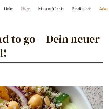
Heim
Huhn
Meeresfrüchte
Rindfleisch
Salat
d to go – Dein neuer
d!