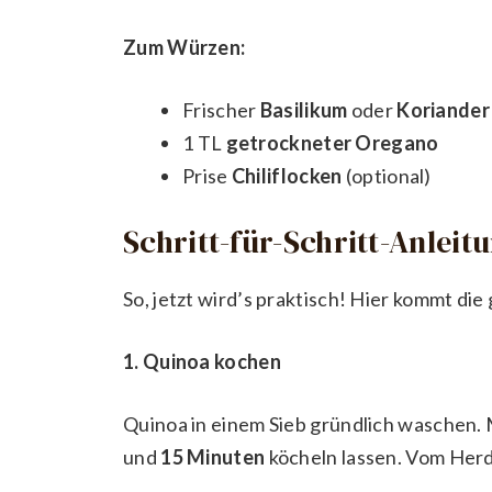
Zum Würzen:
Frischer
Basilikum
oder
Koriander
1 TL
getrockneter Oregano
Prise
Chiliflocken
(optional)
Schritt-für-Schritt-Anleit
So, jetzt wird’s praktisch! Hier kommt di
1. Quinoa kochen
Quinoa in einem Sieb gründlich waschen.
und
15 Minuten
köcheln lassen. Vom He