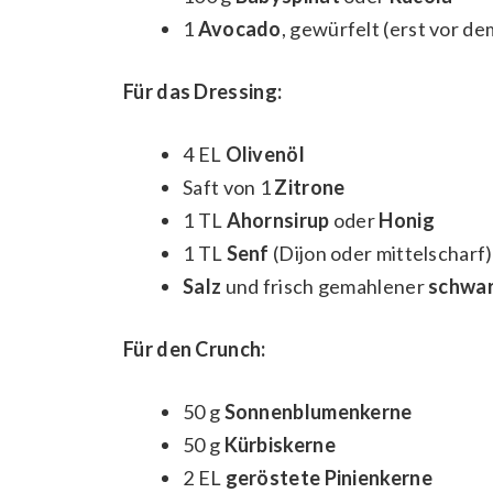
1
Avocado
, gewürfelt (erst vor de
Für das Dressing:
4 EL
Olivenöl
Saft von 1
Zitrone
1 TL
Ahornsirup
oder
Honig
1 TL
Senf
(Dijon oder mittelscharf)
Salz
und frisch gemahlener
schwar
Für den Crunch:
50 g
Sonnenblumenkerne
50 g
Kürbiskerne
2 EL
geröstete Pinienkerne