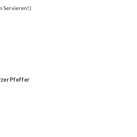
m Servieren!)
zer Pfeffer