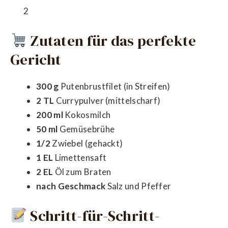
2
Zutaten für das perfekte
Gericht
300 g
Putenbrustfilet (in Streifen)
2 TL
Currypulver (mittelscharf)
200 ml
Kokosmilch
50 ml
Gemüsebrühe
1/2
Zwiebel (gehackt)
1 EL
Limettensaft
2 EL
Öl zum Braten
nach Geschmack
Salz und Pfeffer
Schritt-für-Schritt-