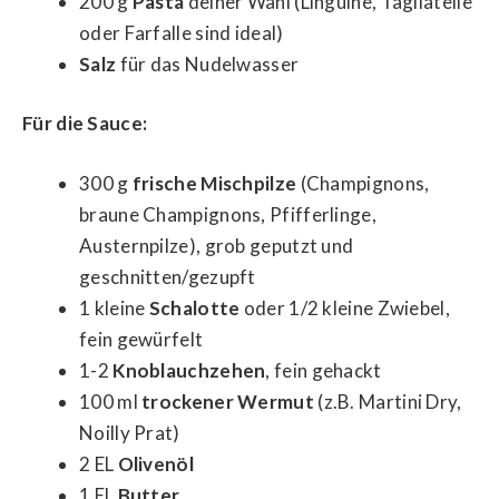
200 g
Pasta
deiner Wahl (Linguine, Tagliatelle
oder Farfalle sind ideal)
Salz
für das Nudelwasser
Für die Sauce:
300 g
frische Mischpilze
(Champignons,
braune Champignons, Pfifferlinge,
Austernpilze), grob geputzt und
geschnitten/gezupft
1 kleine
Schalotte
oder 1/2 kleine Zwiebel,
fein gewürfelt
1-2
Knoblauchzehen
, fein gehackt
100 ml
trockener Wermut
(z.B. Martini Dry,
Noilly Prat)
2 EL
Olivenöl
1 EL
Butter