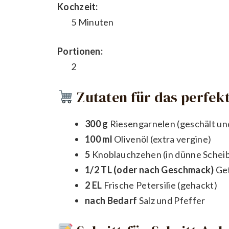
Kochzeit:
5 Minuten
Portionen:
2
Zutaten für das perfekt
300 g
Riesengarnelen (geschält un
100 ml
Olivenöl (extra vergine)
5
Knoblauchzehen (in dünne Schei
1/2 TL (oder nach Geschmack)
Get
2 EL
Frische Petersilie (gehackt)
nach Bedarf
Salz und Pfeffer