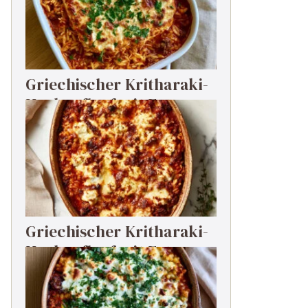
Griechischer Kritharaki-
Hackauflauf mit Feta
Griechischer Kritharaki-
Hackauflauf mit Feta