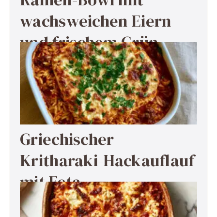
wachsweichen Eiern
und frischem Grün
Griechischer
Kritharaki-Hackauflauf
mit Feta