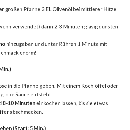
r großen Pfanne 3 EL Olivenöl bei mittlerer Hitze
 wenn verwendet) darin 2-3 Minuten glasig dünsten,
no
hinzugeben und unter Rühren 1 Minute mit
eschmack enorm!
Min.)
se in die Pfanne geben. Mit einem Kochlöffel oder
 grobe Sauce entsteht.
nd
8-10 Minuten
einkochen lassen, bis sie etwas
feffer abschmecken.
ben (Start: 5 Min.)