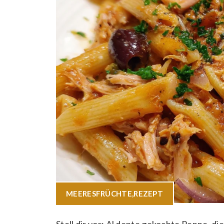
MEERESFRÜCHTE
,
REZEPT
Stell dir vor: Al dente gekochte Penne, d