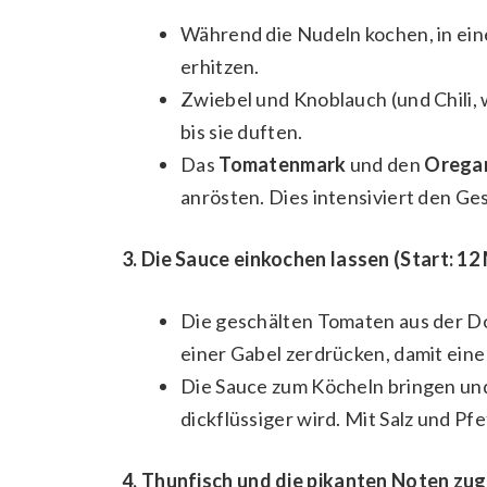
Während die Nudeln kochen, in eine
erhitzen.
Zwiebel und Knoblauch (und Chili,
bis sie duften.
Das
Tomatenmark
und den
Orega
anrösten. Dies intensiviert den G
3. Die Sauce einkochen lassen (Start: 12 
Die geschälten Tomaten aus der Do
einer Gabel zerdrücken, damit eine
Die Sauce zum Köcheln bringen u
dickflüssiger wird. Mit Salz und P
4. Thunfisch und die pikanten Noten zuge