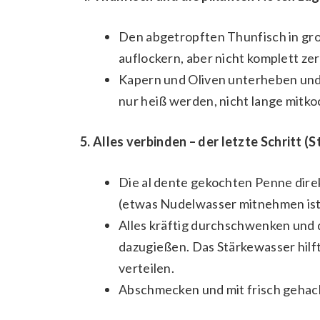
Den abgetropften Thunfisch in grob
auflockern, aber nicht komplett zer
Kapern und Oliven unterheben und
nur heiß werden, nicht lange mitko
5. Alles verbinden – der letzte Schritt (St
Die al dente gekochten Penne dire
(etwas Nudelwasser mitnehmen ist 
Alles kräftig durchschwenken und
dazugießen. Das Stärkewasser hilf
verteilen.
Abschmecken und mit frisch gehack