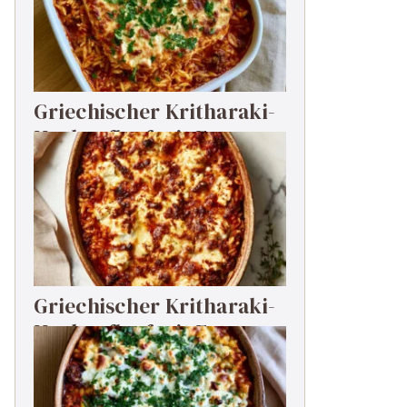
Griechischer Kritharaki-
Hackauflauf mit Feta
Griechischer Kritharaki-
Hackauflauf mit Feta