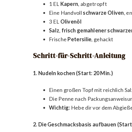
1 EL
Kapern
, abgetropft
Eine Handvoll
schwarze Oliven
, e
3 EL
Olivenöl
Salz
,
frisch gemahlener schwarze
Frische
Petersilie
, gehackt
Schritt-für-Schritt-Anleitung
1. Nudeln kochen (Start: 20 Min.)
Einen großen Topf mit reichlich S
Die Penne nach Packungsanweisung 
Wichtig:
Hebe dir vor dem Abgieße
2. Die Geschmacksbasis aufbauen (Start: