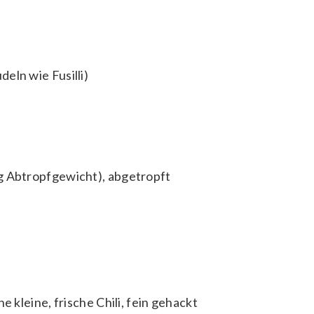
eln wie Fusilli)
g Abtropfgewicht), abgetropft
e kleine, frische Chili, fein gehackt