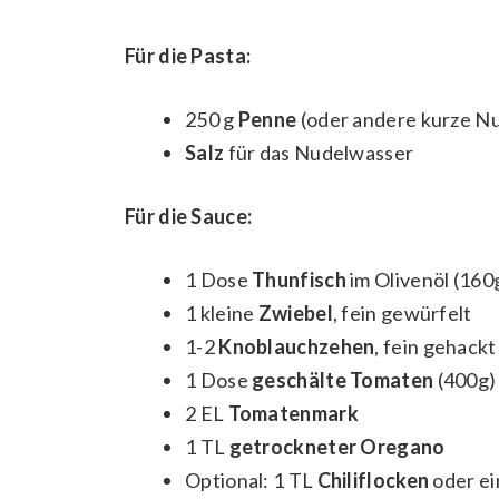
Für die Pasta:
250 g
Penne
(oder andere kurze Nud
Salz
für das Nudelwasser
Für die Sauce:
1 Dose
Thunfisch
im Olivenöl (160
1 kleine
Zwiebel
, fein gewürfelt
1-2
Knoblauchzehen
, fein gehackt
1 Dose
geschälte Tomaten
(400g)
2 EL
Tomatenmark
1 TL
getrockneter Oregano
Optional: 1 TL
Chiliflocken
oder ein