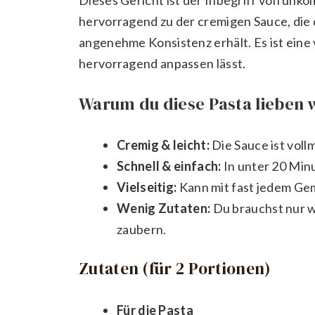
hervorragend zu der cremigen Sauce, die 
angenehme Konsistenz erhält. Es ist eine 
hervorragend anpassen lässt.
Warum du diese Pasta lieben 
Cremig & leicht:
Die Sauce ist voll
Schnell & einfach:
In unter 20 Minu
Vielseitig:
Kann mit fast jedem Ge
Wenig Zutaten:
Du brauchst nur w
zaubern.
Zutaten (für 2 Portionen)
Für die Pasta