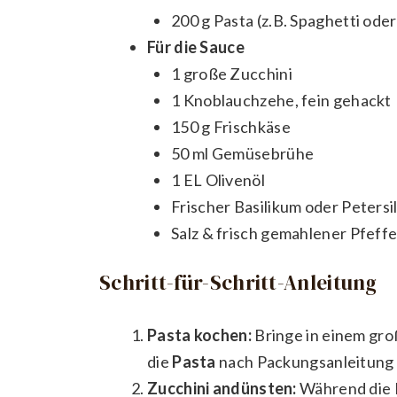
200 g Pasta (z.B. Spaghetti ode
Für die Sauce
1 große Zucchini
1 Knoblauchzehe, fein gehackt
150 g Frischkäse
50 ml Gemüsebrühe
1 EL Olivenöl
Frischer Basilikum oder Petersil
Salz & frisch gemahlener Pfeffe
Schritt-für-Schritt-Anleitung
Pasta kochen:
Bringe in einem gro
die
Pasta
nach Packungsanleitung 
Zucchini andünsten:
Während die 