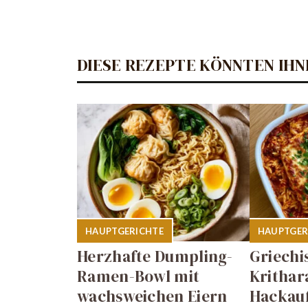
DIESE REZEPTE KÖNNTEN IHN
HAUPTGERICHTE
HAUPTGER
Herzhafte Dumpling-
Griechi
Ramen-Bowl mit
Krithar
wachsweichen Eiern
Hackauf