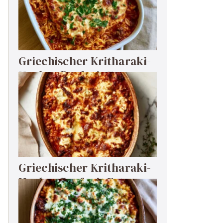
Griechischer Kritharaki-
Hackauflauf mit Feta
Griechischer Kritharaki-
Hackauflauf mit Feta