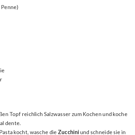
r Penne)
ie
r
ßen Topf reichlich Salzwasser zum Kochen und koche
al dente.
Pasta kocht, wasche die
Zucchini
und schneide sie in