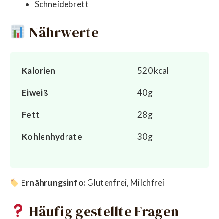
Schneidebrett
Nährwerte
Kalorien
520 kcal
Eiweiß
40g
Fett
28g
Kohlenhydrate
30g
Ernährungsinfo:
Glutenfrei, Milchfrei
Häufig gestellte Fragen