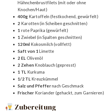
Hähnchenbrustfilets (mit oder ohne
Knochen/Haut)
400g
Kartoffeln (festkochend, gewürfelt)
2
Karotten (in Scheiben geschnitten)
1
rote Paprika (gewürfelt)
1
Zwiebel (in Spalten geschnitten)
120ml
Kokosmilch (vollfett)
Saft von 1
Limette
2 EL
Olivenöl
2 Zehen
Knoblauch (gepresst)
1 TL
Kurkuma
1/2 TL
Kreuzkümmel
Salz und Pfeffer
nach Geschmack
Frischer
Koriander (gehackt, zum Garnieren)
Zubereitung