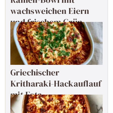
wachsweichen Eiern
und frischem Grün
Griechischer
Kritharaki-Hackauflauf
mit Feta