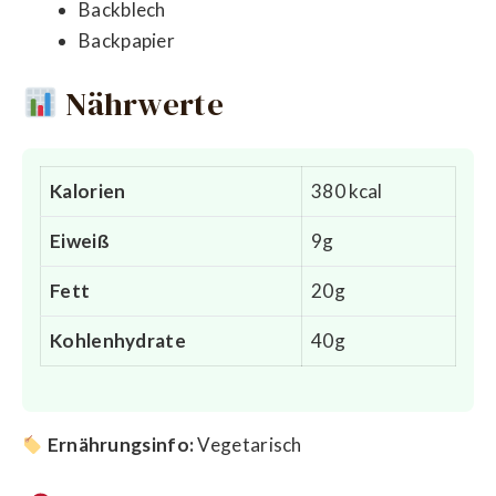
Backblech
Backpapier
Nährwerte
Kalorien
380 kcal
Eiweiß
9g
Fett
20g
Kohlenhydrate
40g
Ernährungsinfo:
Vegetarisch