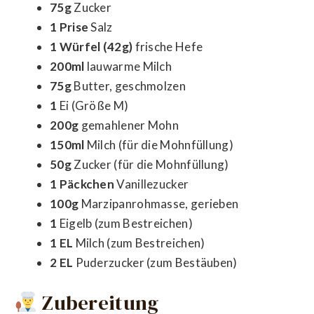
75g
Zucker
1 Prise
Salz
1 Würfel (42g)
frische Hefe
200ml
lauwarme Milch
75g
Butter, geschmolzen
1
Ei (Größe M)
200g
gemahlener Mohn
150ml
Milch (für die Mohnfüllung)
50g
Zucker (für die Mohnfüllung)
1 Päckchen
Vanillezucker
100g
Marzipanrohmasse, gerieben
1
Eigelb (zum Bestreichen)
1 EL
Milch (zum Bestreichen)
2 EL
Puderzucker (zum Bestäuben)
Zubereitung