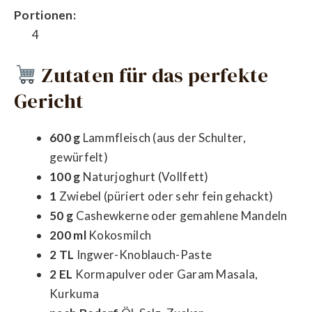
Portionen:
4
Zutaten für das perfekte
Gericht
600 g
Lammfleisch (aus der Schulter,
gewürfelt)
100 g
Naturjoghurt (Vollfett)
1
Zwiebel (püriert oder sehr fein gehackt)
50 g
Cashewkerne oder gemahlene Mandeln
200 ml
Kokosmilch
2 TL
Ingwer-Knoblauch-Paste
2 EL
Kormapulver oder Garam Masala,
Kurkuma