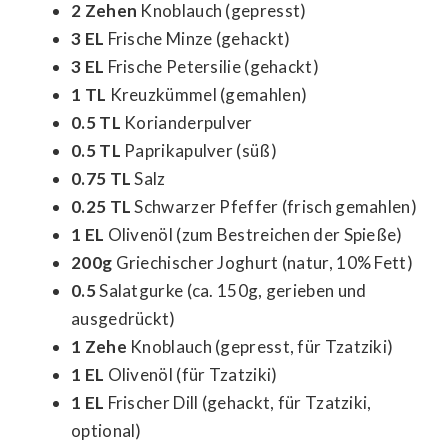
2 Zehen
Knoblauch (gepresst)
3 EL
Frische Minze (gehackt)
3 EL
Frische Petersilie (gehackt)
1 TL
Kreuzkümmel (gemahlen)
0.5 TL
Korianderpulver
0.5 TL
Paprikapulver (süß)
0.75 TL
Salz
0.25 TL
Schwarzer Pfeffer (frisch gemahlen)
1 EL
Olivenöl (zum Bestreichen der Spieße)
200g
Griechischer Joghurt (natur, 10% Fett)
0.5
Salatgurke (ca. 150g, gerieben und
ausgedrückt)
1 Zehe
Knoblauch (gepresst, für Tzatziki)
1 EL
Olivenöl (für Tzatziki)
1 EL
Frischer Dill (gehackt, für Tzatziki,
optional)