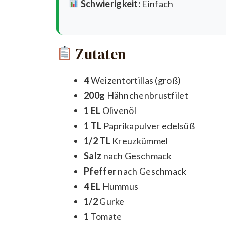
Schwierigkeit:
Einfach
Zutaten
4
Weizentortillas (groß)
200g
Hähnchenbrustfilet
1 EL
Olivenöl
1 TL
Paprikapulver edelsüß
1/2 TL
Kreuzkümmel
Salz
nach Geschmack
Pfeffer
nach Geschmack
4 EL
Hummus
1/2
Gurke
1
Tomate