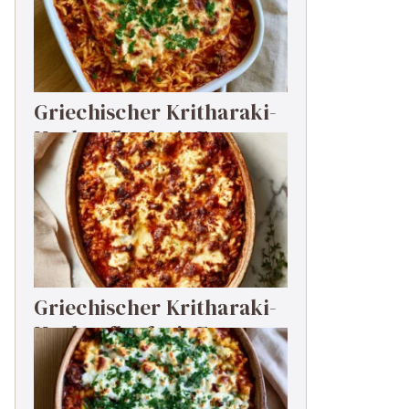
Griechischer Kritharaki-
Hackauflauf mit Feta
Griechischer Kritharaki-
Hackauflauf mit Feta