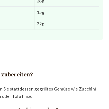
28g
15g
32g
h zubereiten?
n Sie stattdessen gegrilltes Gemüse wie Zucchini
 oder Tofu hinzu.