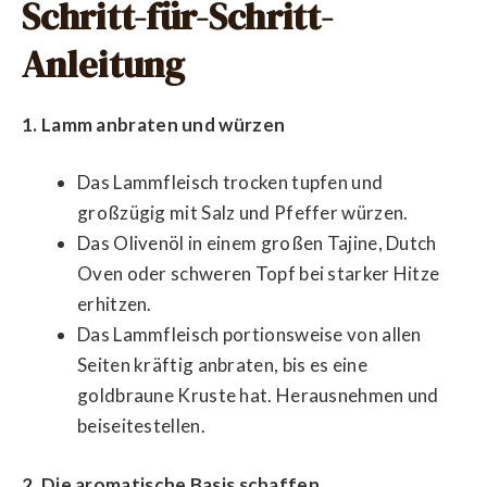
Schritt-für-Schritt-
Anleitung
1. Lamm anbraten und würzen
Das Lammfleisch trocken tupfen und
großzügig mit Salz und Pfeffer würzen.
Das Olivenöl in einem großen Tajine, Dutch
Oven oder schweren Topf bei starker Hitze
erhitzen.
Das Lammfleisch portionsweise von allen
Seiten kräftig anbraten, bis es eine
goldbraune Kruste hat. Herausnehmen und
beiseitestellen.
2. Die aromatische Basis schaffen