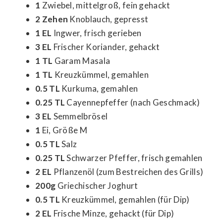
1
Zwiebel, mittelgroß, fein gehackt
2 Zehen
Knoblauch, gepresst
1 EL
Ingwer, frisch gerieben
3 EL
Frischer Koriander, gehackt
1 TL
Garam Masala
1 TL
Kreuzkümmel, gemahlen
0.5 TL
Kurkuma, gemahlen
0.25 TL
Cayennepfeffer (nach Geschmack)
3 EL
Semmelbrösel
1
Ei, Größe M
0.5 TL
Salz
0.25 TL
Schwarzer Pfeffer, frisch gemahlen
2 EL
Pflanzenöl (zum Bestreichen des Grills)
200g
Griechischer Joghurt
0.5 TL
Kreuzkümmel, gemahlen (für Dip)
2 EL
Frische Minze, gehackt (für Dip)