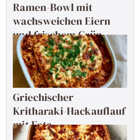
Ramen-Bowl mit
wachsweichen Eiern
und frischem Grün
Griechischer
Kritharaki-Hackauflauf
mit Feta