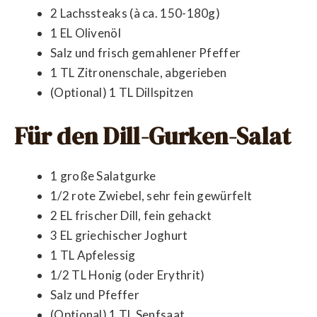
2 Lachssteaks (à ca. 150-180g)
1 EL Olivenöl
Salz und frisch gemahlener Pfeffer
1 TL Zitronenschale, abgerieben
(Optional) 1 TL Dillspitzen
Für den Dill-Gurken-Salat
1 große Salatgurke
1/2 rote Zwiebel, sehr fein gewürfelt
2 EL frischer Dill, fein gehackt
3 EL griechischer Joghurt
1 TL Apfelessig
1/2 TL Honig (oder Erythrit)
Salz und Pfeffer
(Optional) 1 TL Senfsaat