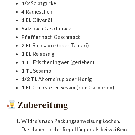
1/2
Salatgurke
4
Radieschen
1 EL
Olivenöl
Salz
nach Geschmack
Pfeffer
nach Geschmack
2 EL
Sojasauce (oder Tamari)
1 EL
Reisessig
1 TL
Frischer Ingwer (gerieben)
1 TL
Sesamöl
1/2 TL
Ahornsirup oder Honig
1 EL
Gerösteter Sesam (zum Garnieren)
Zubereitung
Wildreis nach Packungsanweisung kochen.
Das dauert in der Regel länger als bei weißem