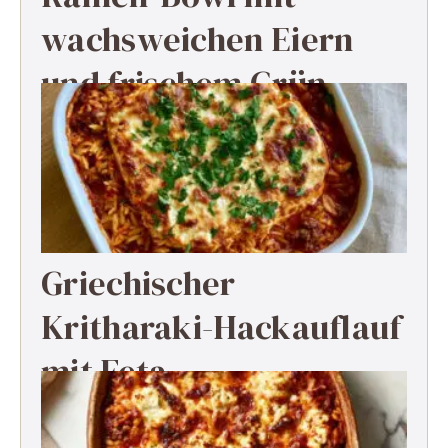
wachsweichen Eiern
und frischem Grün
Griechischer
Kritharaki-Hackauflauf
mit Feta