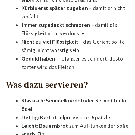
Kürbis erst später zugeben
– damit er nicht
zerfällt
Immer zugedeckt schmoren
– damit die
Flüssigkeit nicht verdunstet
Nicht zu viel Flüssigkeit
– das Gericht sollte
sämig, nicht wässrig sein
Geduld haben
– je länger es schmort, desto
zarter wird das Fleisch
Was dazu servieren?
Klassisch:
Semmelknödel
oder
Serviettenkn
ödel
Deftig:
Kartoffelpüree
oder
Spätzle
Leicht:
Bauernbrot
zum Auf-tunken der Soße
Fresh:
Ein