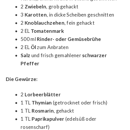
2
Zwiebeln
, grob gehackt
3
Karotten
, in dicke Scheiben geschnitten
2
Knoblauchzehen
, fein gehackt
2 EL
Tomatenmark
500 ml
Rinder- oder Gemüsebrühe
2 EL
Öl
zum Anbraten
Salz
und frisch gemahlener
schwarzer
Pfeffer
Die Gewürze:
2
Lorbeerblätter
1 TL
Thymian
(getrocknet oder frisch)
1 TL
Rosmarin
, gehackt
1 TL
Paprikapulver
(edelsüß oder
rosenscharf)