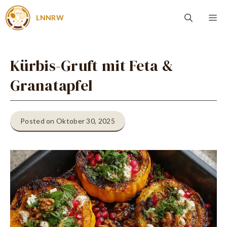
Zum
Me
LNNRW
Inhalt
springen
Kürbis-Gruft mit Feta &
Granatapfel
Posted on Oktober 30, 2025