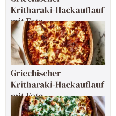
Kritharaki-Hackauflauf
mit Feta
Griechischer
Kritharaki-Hackauflauf
mit Feta