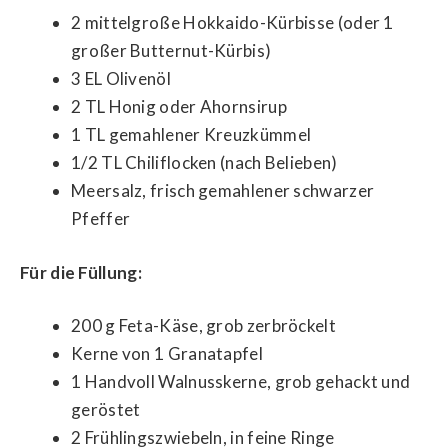
2 mittelgroße Hokkaido-Kürbisse (oder 1
großer Butternut-Kürbis)
3 EL Olivenöl
2 TL Honig oder Ahornsirup
1 TL gemahlener Kreuzkümmel
1/2 TL Chiliflocken (nach Belieben)
Meersalz, frisch gemahlener schwarzer
Pfeffer
Für die Füllung:
200 g Feta-Käse, grob zerbröckelt
Kerne von 1 Granatapfel
1 Handvoll Walnusskerne, grob gehackt und
geröstet
2 Frühlingszwiebeln, in feine Ringe