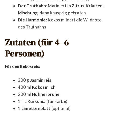
Der Truthahn
: Mariniert in
Zitrus-Kräuter-
Mischung
, dann knusprig gebraten
Die Harmonie
: Kokos mildert die Wildnote
des Truthahns
Zutaten (für 4–6
Personen)
Für den Kokosreis:
300 g
Jasminreis
400 ml
Kokosmilch
200 ml
Hühnerbrühe
1 TL
Kurkuma
(für Farbe)
1
Limettenblatt
(optional)