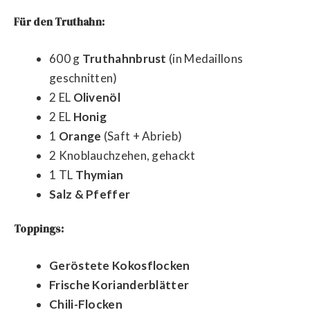
Für den Truthahn:
600 g
Truthahnbrust
(in Medaillons
geschnitten)
2 EL
Olivenöl
2 EL
Honig
1
Orange
(Saft + Abrieb)
2 Knoblauchzehen, gehackt
1 TL
Thymian
Salz & Pfeffer
Toppings:
Geröstete Kokosflocken
Frische Korianderblätter
Chili-Flocken