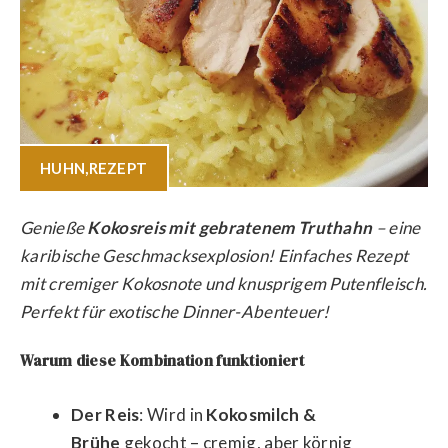
HUHN
,
REZEPT
Genieße
Kokosreis mit gebratenem Truthahn
– eine
karibische Geschmacksexplosion! Einfaches Rezept
mit cremiger Kokosnote und knusprigem Putenfleisch.
Perfekt für exotische Dinner-Abenteuer!
Warum diese Kombination funktioniert
Der Reis
: Wird in
Kokosmilch &
Brühe
gekocht – cremig, aber körnig