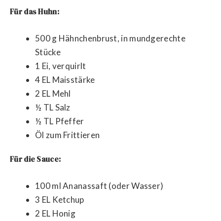
Für das Huhn:
500 g Hähnchenbrust, in mundgerechte
Stücke
1 Ei, verquirlt
4 EL Maisstärke
2 EL Mehl
½ TL Salz
½ TL Pfeffer
Öl zum Frittieren
Für die Sauce:
100 ml Ananassaft (oder Wasser)
3 EL Ketchup
2 EL Honig