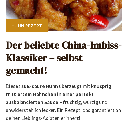
HUHN
,
REZEPT
Der beliebte China-Imbiss-
Klassiker – selbst
gemacht!
Dieses
süß-saure Huhn
überzeugt mit
knusprig
frittiertem Hähnchen in einer perfekt
ausbalancierten Sauce
– fruchtig, würzig und
unwiderstehlich lecker. Ein Rezept, das garantiert an
deinen Lieblings-Asiaten erinnert!