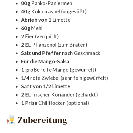
80g
Panko-Paniermehl
40g
Kokosraspel (ungesüßt)
Abrieb von 1
Limette
60g
Mehl
2
Eier (verquirlt)
2 EL
Pflanzenöl (zum Braten)
Salz und Pfeffer
nach Geschmack
Für die Mango-Salsa:
1
große reife Mango (gewürfelt)
1/4
rote Zwiebel (sehr fein gewürfelt)
Saft von 1/2
Limette
2 EL
frischer Koriander (gehackt)
1 Prise
Chiliflocken (optional)
Zubereitung