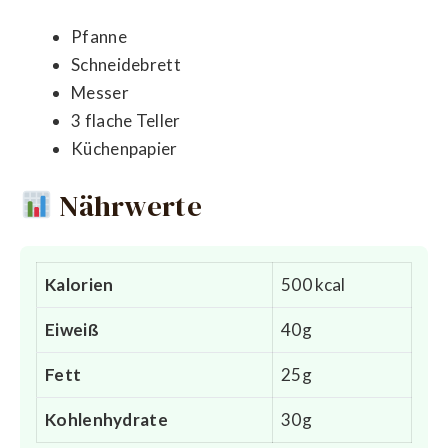
Pfanne
Schneidebrett
Messer
3 flache Teller
Küchenpapier
Nährwerte
Kalorien
500 kcal
Eiweiß
40g
Fett
25g
Kohlenhydrate
30g