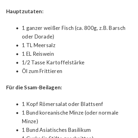
Hauptzutaten:
1 ganzer weißer Fisch (ca. 800g, z.B. Barsch
oder Dorade)
1 TL Meersalz
1 EL Reiswein
1/2 Tasse Kartoffelstärke
Öl zum Frittieren
Für die Ssam-Beilagen:
1 Kopf Römersalat oder Blattsenf
1 Bund koreanische Minze (oder normale
Minze)
1 Bund Asiatisches Basilikum