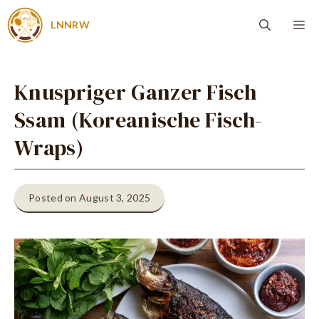
Zum
Me
LNNRW
Inhalt
springen
Knuspriger Ganzer Fisch
Ssam (Koreanische Fisch-
Wraps)
Posted on August 3, 2025