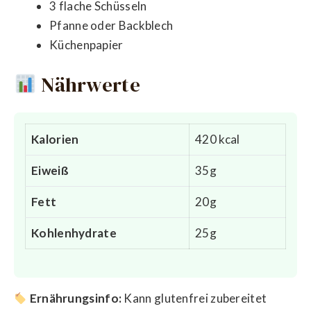
3 flache Schüsseln
Pfanne oder Backblech
Küchenpapier
Nährwerte
Kalorien
420 kcal
Eiweiß
35g
Fett
20g
Kohlenhydrate
25g
Ernährungsinfo:
Kann glutenfrei zubereitet