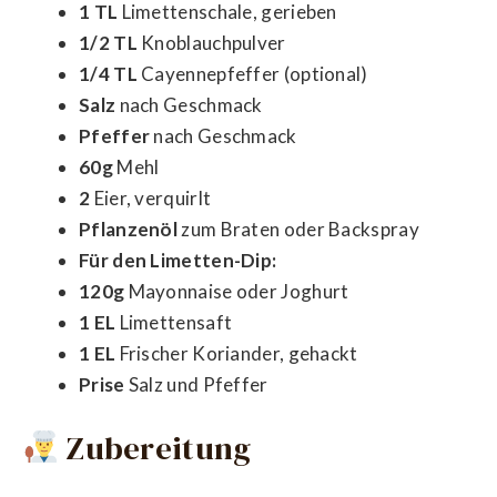
1 TL
Limettenschale, gerieben
1/2 TL
Knoblauchpulver
1/4 TL
Cayennepfeffer (optional)
Salz
nach Geschmack
Pfeffer
nach Geschmack
60g
Mehl
2
Eier, verquirlt
Pflanzenöl
zum Braten oder Backspray
Für den Limetten-Dip:
120g
Mayonnaise oder Joghurt
1 EL
Limettensaft
1 EL
Frischer Koriander, gehackt
Prise
Salz und Pfeffer
Zubereitung