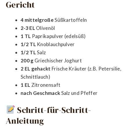
Gericht
4 mittelgroße
Süßkartoffeln
2-3 EL
Olivenöl
1 TL
Paprikapulver (edelsüß)
1/2 TL
Knoblauchpulver
1/2 TL
Salz
200 g
Griechischer Joghurt
2 EL gehackt
Frische Kräuter (z.B. Petersilie,
Schnittlauch)
1 EL
Zitronensaft
nach Geschmack
Salz und Pfeffer
Schritt-für-Schritt-
Anleitung