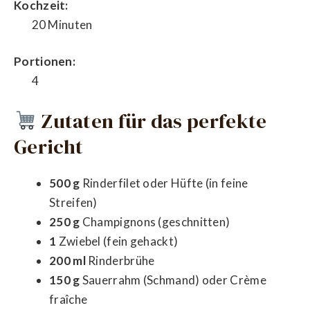
Kochzeit:
20 Minuten
Portionen:
4
Zutaten für das perfekte
Gericht
500 g
Rinderfilet oder Hüfte (in feine
Streifen)
250 g
Champignons (geschnitten)
1
Zwiebel (fein gehackt)
200 ml
Rinderbrühe
150 g
Sauerrahm (Schmand) oder Crème
fraîche