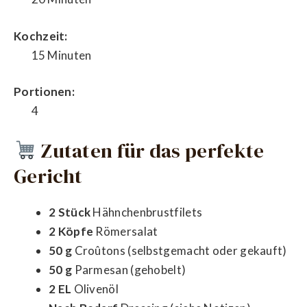
Kochzeit:
15 Minuten
Portionen:
4
Zutaten für das perfekte
Gericht
2 Stück
Hähnchenbrustfilets
2 Köpfe
Römersalat
50 g
Croûtons (selbstgemacht oder gekauft)
50 g
Parmesan (gehobelt)
2 EL
Olivenöl