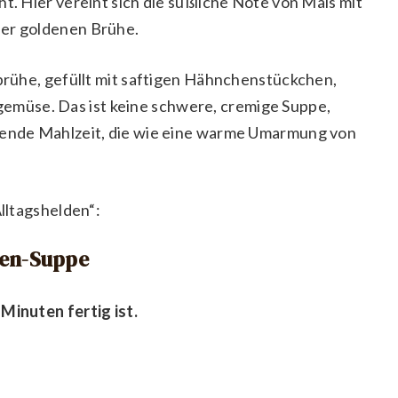
t. Hier vereint sich die süßliche Note von Mais mit
ner goldenen Brühe.
rbrühe, gefüllt mit saftigen Hähnchenstückchen,
müse. Das ist keine schwere, cremige Suppe,
igende Mahlzeit, die wie eine warme Umarmung von
Alltagshelden“:
hen-Suppe
Minuten fertig ist.