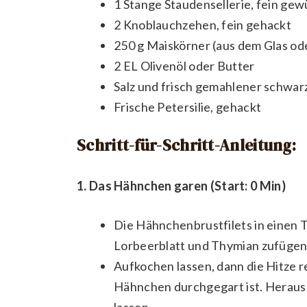
1 Stange Staudensellerie, fein gew
2 Knoblauchzehen, fein gehackt
250 g Maiskörner (aus dem Glas ode
2 EL Olivenöl oder Butter
Salz und frisch gemahlener schwar
Frische Petersilie, gehackt
Schritt-für-Schritt-Anleitung:
1. Das Hähnchen garen (Start: 0 Min)
Die Hähnchenbrustfilets in einen
Lorbeerblatt und Thymian zufügen
Aufkochen lassen, dann die Hitze 
Hähnchen durchgegart ist. Heraus
lassen.