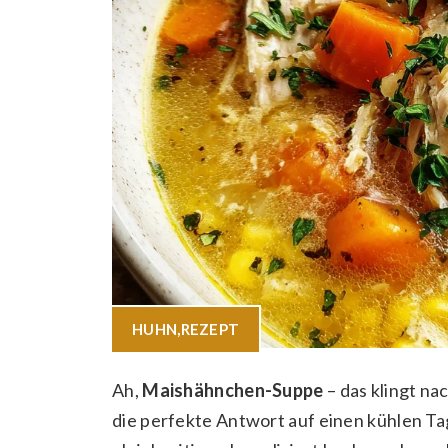
HUHN
,
REZEPT
Ah,
Maishähnchen-Suppe
– das klingt na
die perfekte Antwort auf einen kühlen T