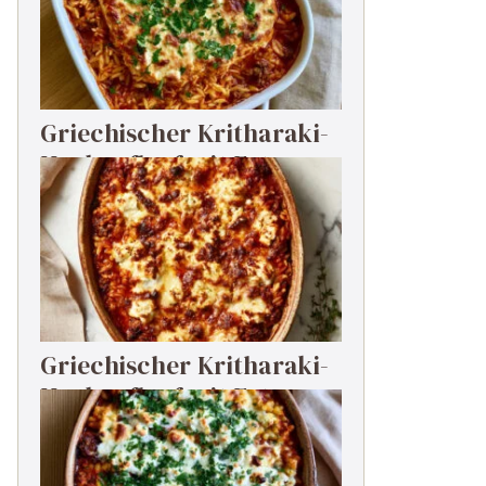
Griechischer Kritharaki-
Hackauflauf mit Feta
Griechischer Kritharaki-
Hackauflauf mit Feta