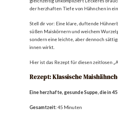
gleichzeitig unkompliziert Leckeres brauch
der herzhaften Tiefe von Hähnchen in ei
Stell dir vor: Eine klare, duftende Hühne
süßen Maiskörnern und weichem Wurzelge
sondern eine leichte, aber dennoch sätt
innen wirkt.
Hier ist das Rezept für diesen zeitlosen „
Rezept: Klassische Maishähnc
Eine herzhafte, gesunde Suppe, die in 45 
Gesamtzeit:
45 Minuten