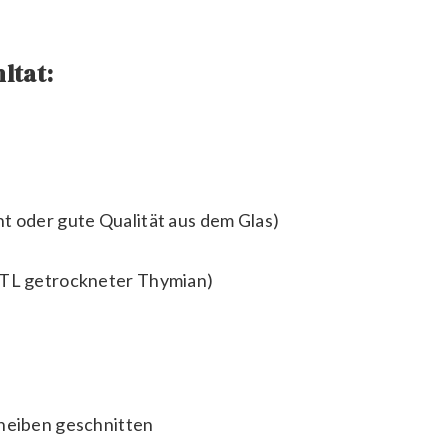
ltat:
t oder gute Qualität aus dem Glas)
 TL getrockneter Thymian)
cheiben geschnitten