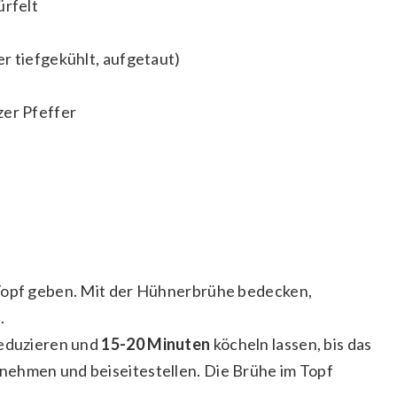
ürfelt
r tiefgekühlt, aufgetaut)
zer Pfeffer
 Topf geben. Mit der Hühnerbrühe bedecken,
.
reduzieren und
15-20 Minuten
köcheln lassen, bis das
nehmen und beiseitestellen. Die Brühe im Topf