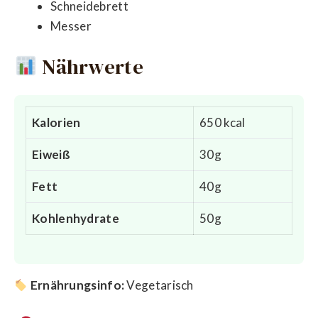
Schneidebrett
Messer
Nährwerte
Kalorien
650 kcal
Eiweiß
30g
Fett
40g
Kohlenhydrate
50g
Ernährungsinfo:
Vegetarisch