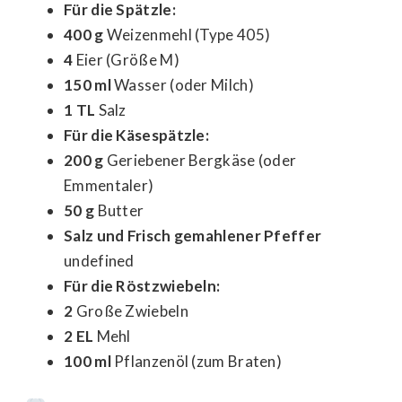
Für die Spätzle:
400 g
Weizenmehl (Type 405)
4
Eier (Größe M)
150 ml
Wasser (oder Milch)
1 TL
Salz
Für die Käsespätzle:
200 g
Geriebener Bergkäse (oder
Emmentaler)
50 g
Butter
Salz und Frisch gemahlener Pfeffer
undefined
Für die Röstzwiebeln:
2
Große Zwiebeln
2 EL
Mehl
100 ml
Pflanzenöl (zum Braten)