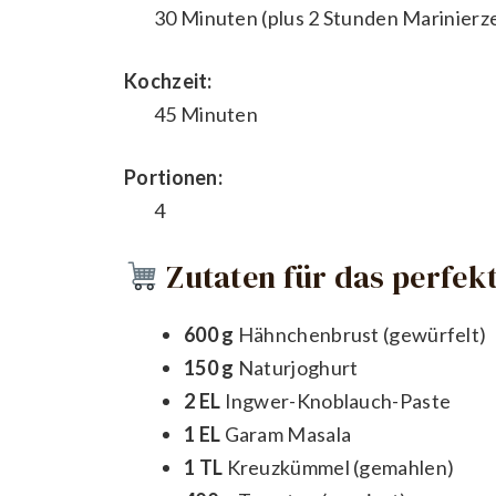
30 Minuten (plus 2 Stunden Marinierze
Kochzeit:
45 Minuten
Portionen:
4
Zutaten für das perfekt
600 g
Hähnchenbrust (gewürfelt)
150 g
Naturjoghurt
2 EL
Ingwer-Knoblauch-Paste
1 EL
Garam Masala
1 TL
Kreuzkümmel (gemahlen)