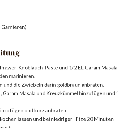
m Garnieren)
eitung
 Ingwer-Knoblauch-Paste und 1/2 EL Garam Masala
den marinieren.
n und die Zwiebeln darin goldbraun anbraten.
e, Garam Masala und Kreuzkümmel hinzufügen und 1
inzufügen und kurz anbraten.
kochen lassen und bei niedriger Hitze 20 Minuten
r ist.