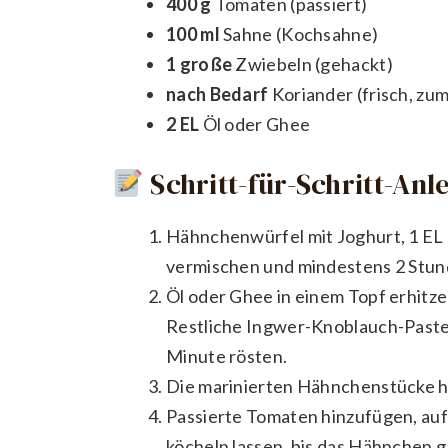
400 g
Tomaten (passiert)
100 ml
Sahne (Kochsahne)
1 große
Zwiebeln (gehackt)
nach Bedarf
Koriander (frisch, zu
2 EL
Öl oder Ghee
Schritt-für-Schritt-Anl
Hähnchenwürfel mit Joghurt, 1 EL
vermischen und mindestens 2 Stun
Öl oder Ghee in einem Topf erhitze
Restliche Ingwer-Knoblauch-Past
Minute rösten.
Die marinierten Hähnchenstücke h
Passierte Tomaten hinzufügen, auf
köcheln lassen, bis das Hähnchen ga