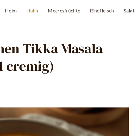
Heim
Huhn
Meeresfrüchte
Rindfleisch
Salat
hen Tikka Masala
d cremig)