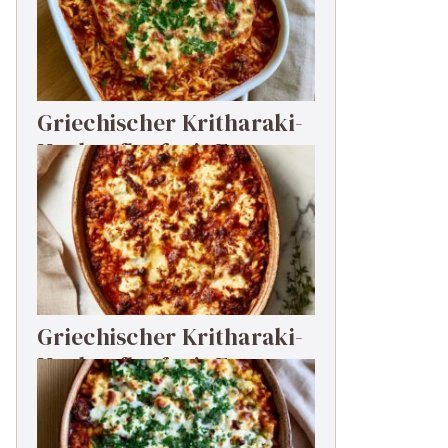
Griechischer Kritharaki-
Hackauflauf mit Feta
Griechischer Kritharaki-
Hackauflauf mit Feta