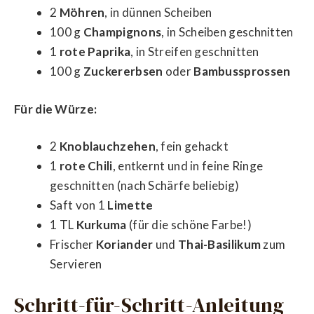
2
Möhren
, in dünnen Scheiben
100 g
Champignons
, in Scheiben geschnitten
1
rote Paprika
, in Streifen geschnitten
100 g
Zuckererbsen
oder
Bambussprossen
Für die Würze:
2
Knoblauchzehen
, fein gehackt
1
rote Chili
, entkernt und in feine Ringe
geschnitten (nach Schärfe beliebig)
Saft von 1
Limette
1 TL
Kurkuma
(für die schöne Farbe!)
Frischer
Koriander
und
Thai-Basilikum
zum
Servieren
Schritt-für-Schritt-Anleitung