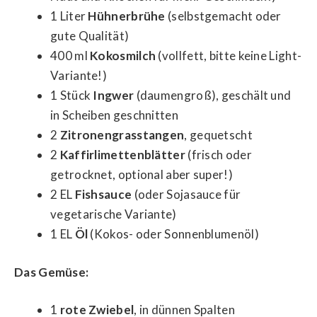
1 Liter
Hühnerbrühe
(selbstgemacht oder
gute Qualität)
400 ml
Kokosmilch
(vollfett, bitte keine Light-
Variante!)
1 Stück
Ingwer
(daumengroß), geschält und
in Scheiben geschnitten
2
Zitronengrasstangen
, gequetscht
2
Kaffirlimettenblätter
(frisch oder
getrocknet, optional aber super!)
2 EL
Fishsauce
(oder Sojasauce für
vegetarische Variante)
1 EL
Öl
(Kokos- oder Sonnenblumenöl)
Das Gemüse:
1
rote Zwiebel
, in dünnen Spalten