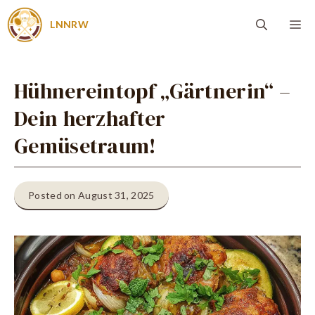
Zum
Me
LNNRW
Inhalt
springen
Hühnereintopf „Gärtnerin“ –
Dein herzhafter
Gemüsetraum!
Posted on August 31, 2025