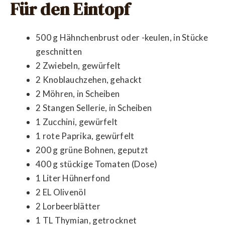
Für den Eintopf
500 g Hähnchenbrust oder -keulen, in Stücke
geschnitten
2 Zwiebeln, gewürfelt
2 Knoblauchzehen, gehackt
2 Möhren, in Scheiben
2 Stangen Sellerie, in Scheiben
1 Zucchini, gewürfelt
1 rote Paprika, gewürfelt
200 g grüne Bohnen, geputzt
400 g stückige Tomaten (Dose)
1 Liter Hühnerfond
2 EL Olivenöl
2 Lorbeerblätter
1 TL Thymian, getrocknet