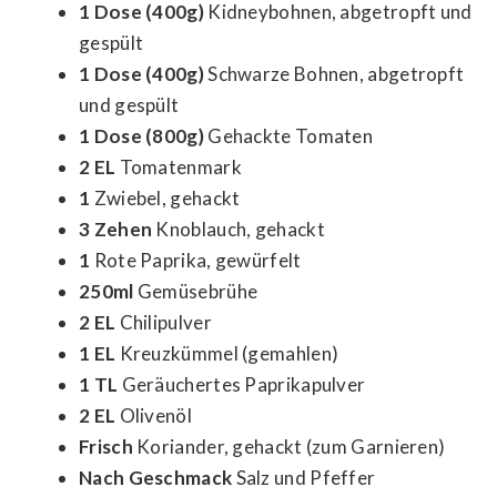
1 Dose (400g)
Kidneybohnen, abgetropft und
gespült
1 Dose (400g)
Schwarze Bohnen, abgetropft
und gespült
1 Dose (800g)
Gehackte Tomaten
2 EL
Tomatenmark
1
Zwiebel, gehackt
3 Zehen
Knoblauch, gehackt
1
Rote Paprika, gewürfelt
250ml
Gemüsebrühe
2 EL
Chilipulver
1 EL
Kreuzkümmel (gemahlen)
1 TL
Geräuchertes Paprikapulver
2 EL
Olivenöl
Frisch
Koriander, gehackt (zum Garnieren)
Nach Geschmack
Salz und Pfeffer