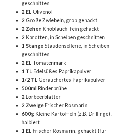
geschnitten
2 EL
Olivenöl
2
Große Zwiebeln, grob gehackt
2 Zehen
Knoblauch, fein gehackt
2
Karotten, in Scheiben geschnitten
1 Stange
Staudensellerie, in Scheiben
geschnitten
2 EL
Tomatenmark
1 TL
Edelsüßes Paprikapulver
1/2 TL
Geräuchertes Paprikapulver
500ml
Rinderbrühe
2
Lorbeerblätter
2 Zweige
Frischer Rosmarin
600g
Kleine Kartoffeln (z.B. Drillinge),
halbiert
1 EL
Frischer Rosmarin, gehackt (für