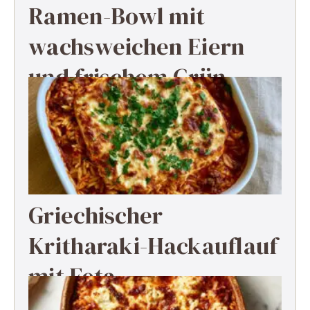
Ramen-Bowl mit
wachsweichen Eiern
und frischem Grün
Griechischer
Kritharaki-Hackauflauf
mit Feta