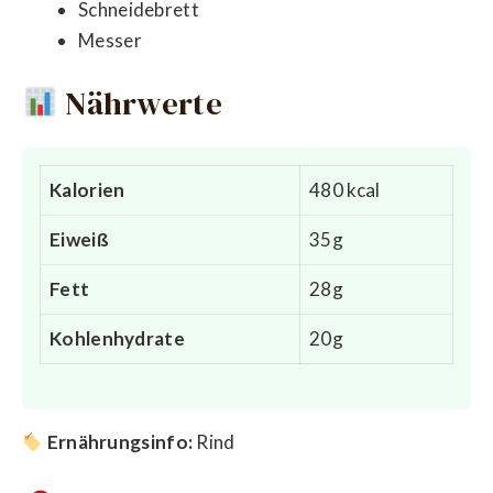
Schneidebrett
Messer
Nährwerte
Kalorien
480 kcal
Eiweiß
35g
Fett
28g
Kohlenhydrate
20g
Ernährungsinfo:
Rind