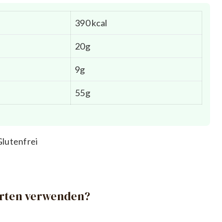
390 kcal
20g
9g
55g
Glutenfrei
orten verwenden?