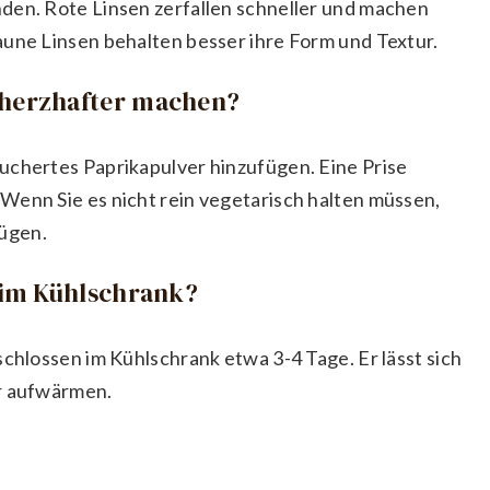
den. Rote Linsen zerfallen schneller und machen
aune Linsen behalten besser ihre Form und Textur.
 herzhafter machen?
uchertes Paprikapulver hinzufügen. Eine Prise
Wenn Sie es nicht rein vegetarisch halten müssen,
ügen.
f im Kühlschrank?
schlossen im Kühlschrank etwa 3-4 Tage. Er lässt sich
er aufwärmen.