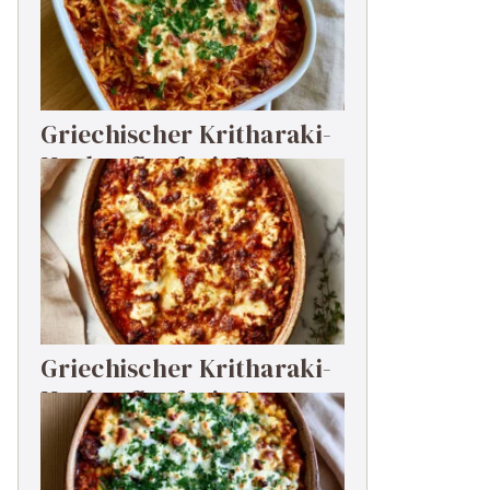
Griechischer Kritharaki-
Hackauflauf mit Feta
Griechischer Kritharaki-
Hackauflauf mit Feta