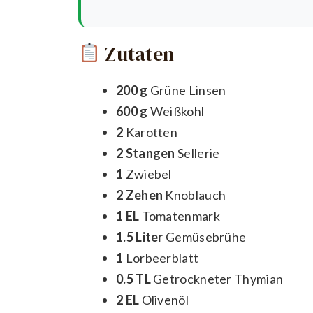
Zutaten
200 g
Grüne Linsen
600 g
Weißkohl
2
Karotten
2 Stangen
Sellerie
1
Zwiebel
2 Zehen
Knoblauch
1 EL
Tomatenmark
1.5 Liter
Gemüsebrühe
1
Lorbeerblatt
0.5 TL
Getrockneter Thymian
2 EL
Olivenöl