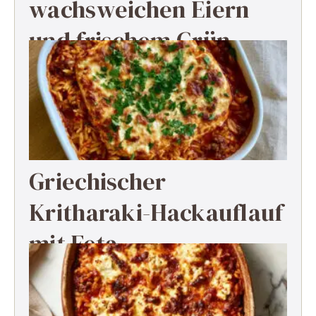
wachsweichen Eiern
und frischem Grün
Griechischer
Kritharaki-Hackauflauf
mit Feta