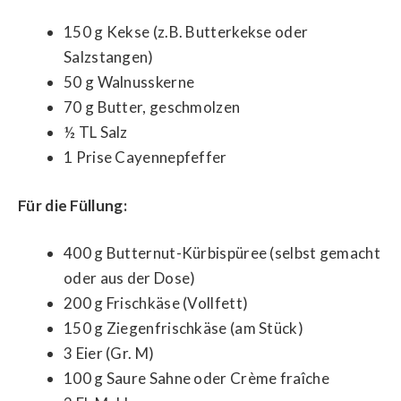
150 g Kekse (z.B. Butterkekse oder
Salzstangen)
50 g Walnusskerne
70 g Butter, geschmolzen
½ TL Salz
1 Prise Cayennepfeffer
Für die Füllung:
400 g Butternut-Kürbispüree (selbst gemacht
oder aus der Dose)
200 g Frischkäse (Vollfett)
150 g Ziegenfrischkäse (am Stück)
3 Eier (Gr. M)
100 g Saure Sahne oder Crème fraîche