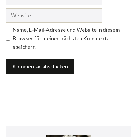
Mail-
Adresse
Website
Name, E-Mail-Adresse und Website in diesem
Browser für meinen nächsten Kommentar
speichern.