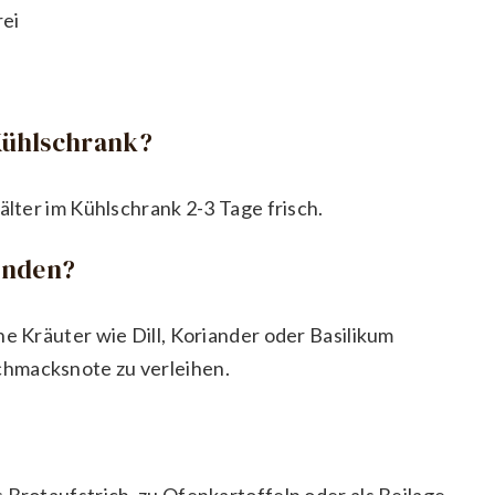
rei
 Kühlschrank?
älter im Kühlschrank 2-3 Tage frisch.
enden?
he Kräuter wie Dill, Koriander oder Basilikum
chmacksnote zu verleihen.
 Brotaufstrich, zu Ofenkartoffeln oder als Beilage