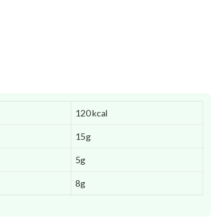
120 kcal
15g
5g
8g