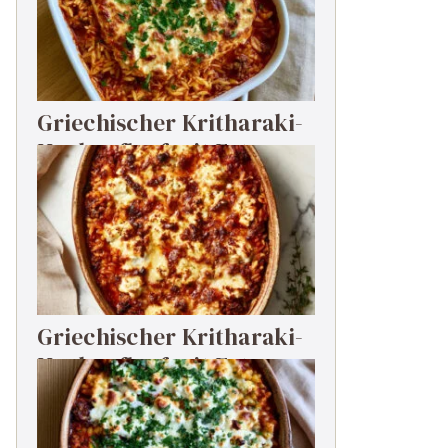
Griechischer Kritharaki-
Hackauflauf mit Feta
Griechischer Kritharaki-
Hackauflauf mit Feta