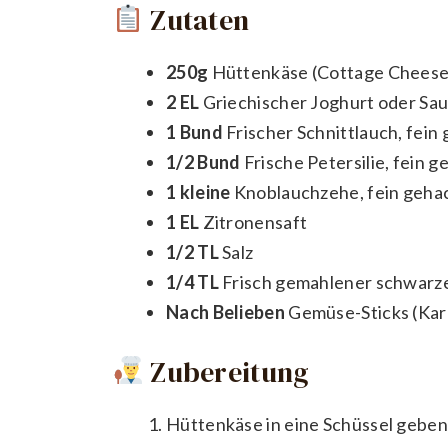
Zutaten
250g
Hüttenkäse (Cottage Cheese
2 EL
Griechischer Joghurt oder Saur
1 Bund
Frischer Schnittlauch, fein
1/2 Bund
Frische Petersilie, fein g
1 kleine
Knoblauchzehe, fein gehac
1 EL
Zitronensaft
1/2 TL
Salz
1/4 TL
Frisch gemahlener schwarze
Nach Belieben
Gemüse-Sticks (Karo
Zubereitung
Hüttenkäse in eine Schüssel geben