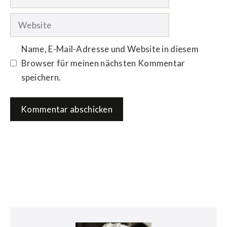
Mail-
Adresse
Website
Name, E-Mail-Adresse und Website in diesem
Browser für meinen nächsten Kommentar
speichern.