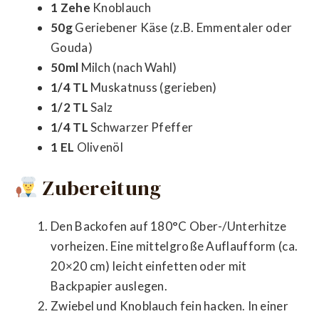
1 Zehe
Knoblauch
50g
Geriebener Käse (z.B. Emmentaler oder
Gouda)
50ml
Milch (nach Wahl)
1/4 TL
Muskatnuss (gerieben)
1/2 TL
Salz
1/4 TL
Schwarzer Pfeffer
1 EL
Olivenöl
Zubereitung
Den Backofen auf 180°C Ober-/Unterhitze
vorheizen. Eine mittelgroße Auflaufform (ca.
20×20 cm) leicht einfetten oder mit
Backpapier auslegen.
Zwiebel und Knoblauch fein hacken. In einer