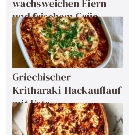
wachsweichen Eiern
und frischem Grün
Griechischer
Kritharaki-Hackauflauf
mit Feta