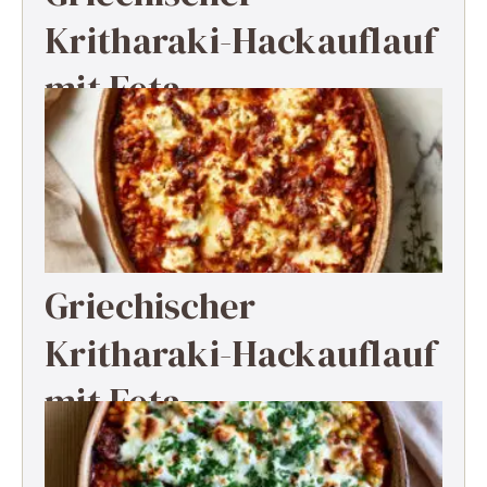
Kritharaki-Hackauflauf
mit Feta
Griechischer
Kritharaki-Hackauflauf
mit Feta